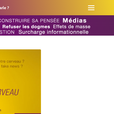
rle ?