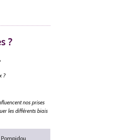
s ?
?
x ?
fluencent nos prises
er les différents biais
e Pompidou