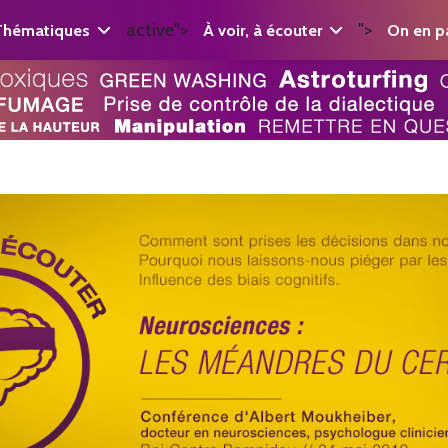
active">
">
Thématiques
À voir, à écouter
On en pa