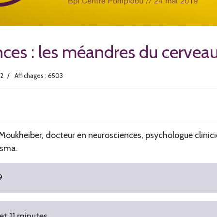
ces : les méandres du cervea
22
Affichages : 6503
Moukheiber, docteur en neurosciences, psychologue clinic
asma.
9
et 11 minutes