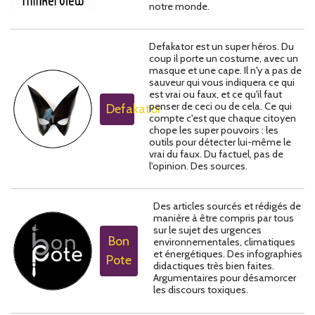
notre monde.
Defakator est un super héros. Du
coup il porte un costume, avec un
masque et une cape. Il n'y a pas de
sauveur qui vous indiquera ce qui
est vrai ou faux, et ce qu'il faut
penser de ceci ou de cela. Ce qui
Defakator
compte c'est que chaque citoyen
chope les super pouvoirs : les
outils pour détecter lui-même le
vrai du faux. Du factuel, pas de
l'opinion. Des sources.
Des articles sourcés et rédigés de
manière à être compris par tous
sur le sujet des urgences
Bon
environnementales, climatiques
et énergétiques. Des infographies
Pote
didactiques très bien faites.
Argumentaires pour désamorcer
les discours toxiques.