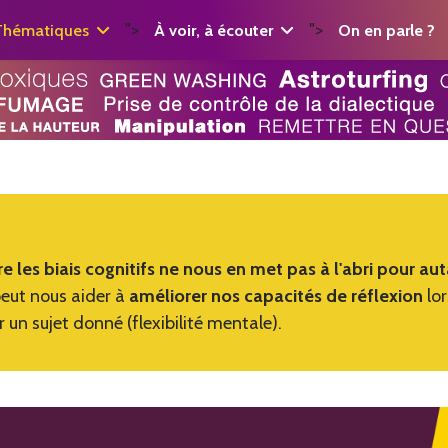
">
">
Thématiques
À voir, à écouter
On en parle ?
e les biais cognitifs ne nous en met pas à l'abri pour au
eut nous aider à
améliorer nos capacités de réflexion
lo
 un sujet donné (flexibilité mentale).