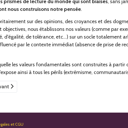
s prismes de lecture du monde qui sont biaisés
, sans j
ont nous construisons notre pensée
.
itairement sur des opinions, des croyances et des dogmes
t objectives, nous établissons nos valeurs (comme par ex
, d'égalité, de tolérance, etc...) sur un socle totalement ar
fluencé par le contexte immédiat (absence de prise de rec
elle les valeurs fondamentales sont construites à partir d
s'expose ainsi à tous les périls (extrémisme, communautari
 Biais d'autocomplaisance
icle suivant : Le codex des biais cognitifs
vant
égales et CGU