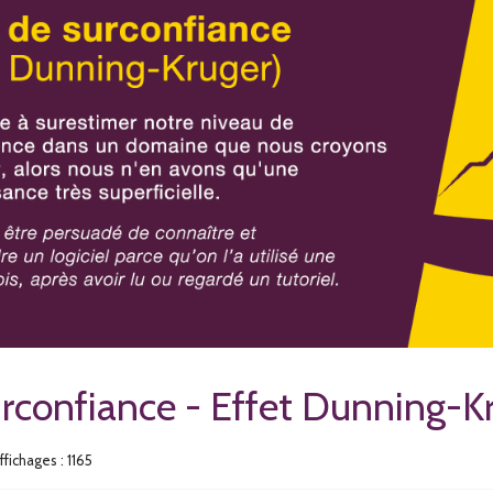
urconfiance - Effet Dunning-K
ffichages : 1165