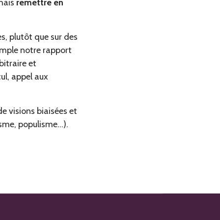
amais
remettre en
, plutôt que sur des
emple notre rapport
bitraire et
ul, appel aux
e visions biaisées et
sme, populisme...).