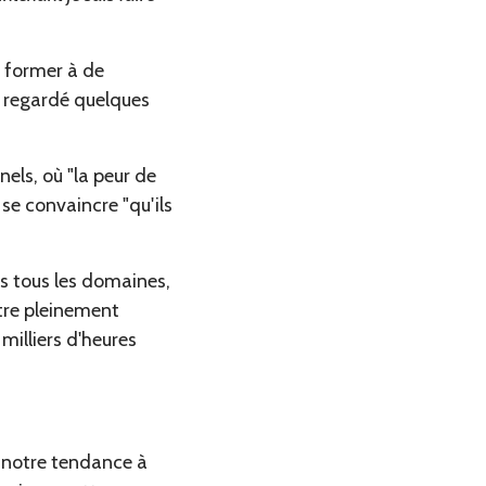
e former à de
r regardé quelques
els, où "la peur de
 se convaincre "qu'ils
ns tous les domaines,
être pleinement
milliers d'heures
en notre tendance à