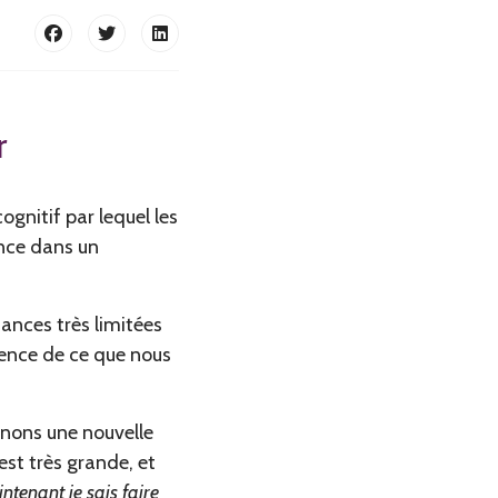
r
gnitif par lequel les
ence dans un
ances très limitées
ience de ce que nous
renons une nouvelle
st très grande, et
intenant je sais faire