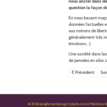
nous ancrer dans de
question la façon d
En nous basant major
données factuelles e
aux notions de liberté
généralement très in
émotions...).
Une société dans laqu
de pensées en silos 
Article précédent :
Art
Précédent
Sui
© 2026 kungfumental.org //
solynk.com
//
Mentions l